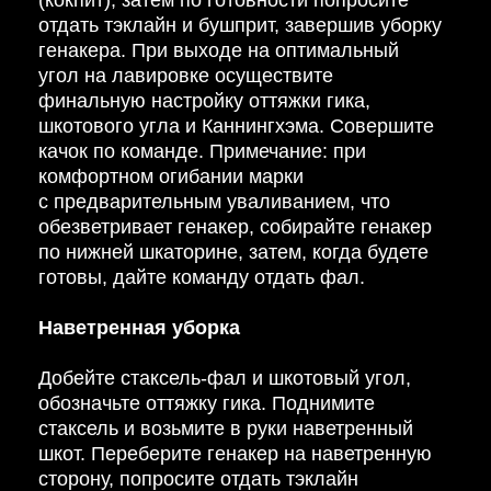
(кокпит), затем по готовности попросите
отдать тэклайн и бушприт, завершив уборку
генакера. При выходе на оптимальный
угол на лавировке осуществите
финальную настройку оттяжки гика,
шкотового угла и Каннингхэма. Совершите
качок по команде. Примечание: при
комфортном огибании марки
с предварительным уваливанием, что
обезветривает генакер, собирайте генакер
по нижней шкаторине, затем, когда будете
готовы, дайте команду отдать фал.
Наветренная уборка
Добейте стаксель-фал и шкотовый угол,
обозначьте оттяжку гика. Поднимите
стаксель и возьмите в руки наветренный
шкот. Переберите генакер на наветренную
сторону, попросите отдать тэклайн